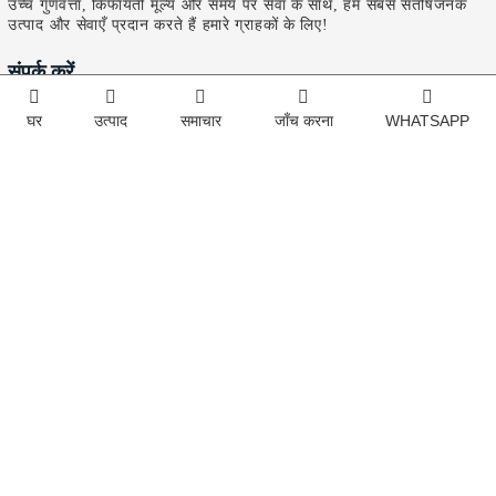
उच्च गुणवत्ता, किफायती मूल्य और समय पर सेवा के साथ, हम सबसे संतोषजनक
उत्पाद और सेवाएँ प्रदान करते हैं हमारे ग्राहकों के लिए!
संपर्क करें
चीन बिक्री:
सुश्री सन
घर
उत्पाद
समाचार
जाँच करना
WHATSAPP
फ़ोन:
+8618866892087
व्हॉट्सअप:
+8618866892087
ईमेल:
jnqhdq@163.com
चीन का पता:
चीन, शेडोंग, जिनान, पिंगयिन काउंटी, अंचेंग टाउन, पूर्वी औद्योगिक न्यू सिटी, कांगपिंग स्ट्रीट
का मध्य भाग
उत्तरी अमेरिका बिक्री:
श्रीमती वांग
व्हॉट्सअप:
+15049091759
फ़ोन:
+15049091759
Copyright @ 2024
जिनान किंगहे इलेक्ट्रिक कंपनी लिमिटेड सर्वाधिकार सुरक्षित।
तकनीकी सहायता: हुआज़ी