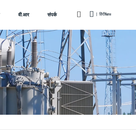
वी.आर
संपर्क
हिंदीName