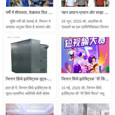
शेडोंग इलेक्ट्रोटेक्निकल सोसायटी,…
गर्मी में शीतलता, देखभाल दिल को गर्म करती है | जिनान किंगहे इलेक्ट्रिक ने सभी कर्मचारियों को लू से बचाव की चाय वितरित की
गहन आदान-प्रदान और साझा जीत | ग्राहकों का एक प्रतिनिधिमंडल जिनान किंगहे इलेक्ट्रिक उत्पादन बेस का दौरा किया
चूंकि गर्मी की ऊंचाई से, जिनान ने
28 जून, 2026 को, अफ्रीका से
लगातार अनुभव किया है तापमान और
ग्राहकों का एक प्रतिनिधिमंडल जिनान
गर्मी. को प्रभावी ढंग से करने
किंगहे इलेक्ट्रिक कंपनी लिमिटेड के
बाहरगर्मीगर्मी रोकथाम और शीतलन काम
उत्पादन आधार का निरीक्षण और
और सुरक्षा गर्मी शारीरिक और मानसिक
बातचीत करने आया। कंपनी के
स्वास्थ्य ऊंचाई सभी कर्मचारी, जिनान
व्यवसाय प्रबंधक ने पूरी प्रक्रिया में
किंगहे इलेक्ट्रिक कंपनी.,
साथ दिया, और दोनों पक्षों ने
लिमिटेड.परवाह करता है गहराई से के
ट्रांसफार्मर उत्पाद अनुकूलन, क्षमता
लिए सभी कर्मचारी, सावधानीपूर्वक…
वितरण और परिदृश्य-आधारित समाधानों
पर गहन…
जिनान क़िंघे इलेक्ट्रिक यूएल-प्रमाणित अमेरिकी-शैली बॉक्स-प्रकार ट्रांसफार्मर: फ़ैक्टरी परीक्षण सफलतापूर्वक पूरा हुआ, वैश्विक वितरण लगातार प्रगति कर रहा है
जिनान किंघे इलेक्ट्रिक "वी किंघे लोग" लघु वीडियो प्रतियोगिता शुरू हुई| ट्रांसफार्मर कारखानों की लाइव तस्वीरें कंपनी की ताकत प्रदर्शित करती हैं
हाल ही में, जिनान किंघे इलेक्ट्रिक के
15 मई, 2026 को, जिनान किंघे
यूएल-प्रमाणित अमेरिकी-शैली बॉक्स
इलेक्ट्रिक की "वी किंघे पीपल" लघु
ट्रांसफार्मर के एक बैच ने मुख्य असेंबली
वीडियो निर्माण प्रतियोगिता आधिकारिक
और सभी फैक्ट्री परीक्षण सफलतापूर्वक
तौर पर शुरू हुई। "लेंस के माध्यम से
पूरा कर लिया है। सभी प्रदर्शन
सुंदरता को कैद करना, कहानियों को