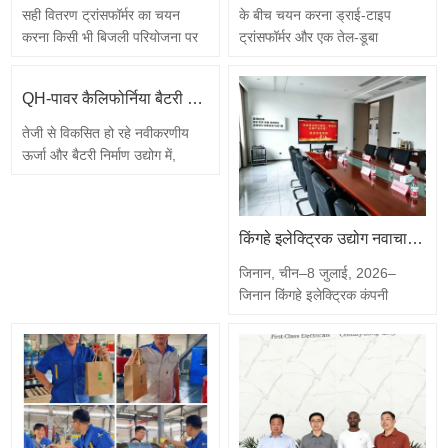
सही वितरण ट्रांसफॉर्मर का चयन
के बीच चयन करना ड्राई-टाइप
करना किसी भी बिजली परियोजना पर
ट्रांसफॉर्मर और एक तेल-डूबा
सबसे महत्वपूर्ण निर्णयों में से एक है।
ट्रांसफॉर्मर किसी भी बिजली वितरण
छोटे आकार की इकाई गर्म चलती है,
परियोजना पर इंजीनियरों और खरीद
QH-पावर कैलिफोर्निया बैटरी फैक्ट्री में UL प्रमाणित ड्राई-टाइप आइसोलेशन ट्रांसफॉर्मर के लिए तेज ऑन-साइट रिप्लेसमेंट सेवा प्रदान करता है
समय से पहले पुरानी हो जाती है और
टीमों के सामने आने वाले पहले निर्णयों में
भविष्य के विस्तार को सीमित करती है;
से एक है। दोनों विश्वसनीय रूप से
तेजी से विकसित हो रहे नवीकरणीय
बड़े आकार की इकाई पूंजी बांधती है,
वोल्टेज को बढ़ाते या घटाते हैं, लेकिन
ऊर्जा और बैटरी निर्माण उद्योग में,
मूल्यवान फर्श स्थान घेरती है और हल्के
सुरक्षा, लागत, दक्षता और रखरखाव में
निरंतर उत्पादन के लिए विश्वसनीय
भार पर अकुशल रूप से…
काफी भिन्न होते हैं। यह…
बिजली आपूर्ति आवश्यक है। हाल ही में,
अमेरिका के कैलिफोर्निया में स्थित एक
किंगहे इलेक्ट्रिक उद्योग नवाचार को आगे बढ़ाने के लिए ट्रांसफार्मर प्रौद्योगिकी आदान-प्रदान का आयोजन करता है
बैटरी निर्माण कारखाने में संचालन के
दौरान इसके कम वोल्टेज ड्राई-टाइप
जिनान, चीन–8 जुलाई, 2026–
आइसोलेशन ट्रांसफार्मर में अप्रत्याशित
जिनान किंगहे इलेक्ट्रिक कंपनी
विफलता हुई। ग्राहक…
लिमिटेड ने नवाचार, औद्योगिक उन्नयन,
ऊर्जा दक्षता और स्मार्ट विनिर्माण पर
केंद्रित एक ट्रांसफार्मर प्रौद्योगिकी
आदान-प्रदान सफलतापूर्वक आयोजित
किया। इस कार्यक्रम का आयोजन
जिनान विज्ञान और प्रौद्योगिकी संघ,