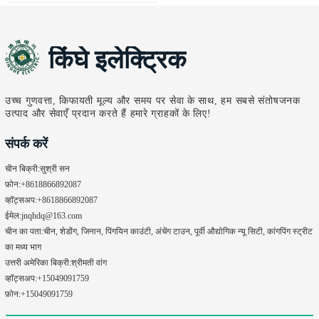
कारोबार करने वाली किसी भी कंपनी के
लिए UL-प्रमाणित स्विचगियर एक
अनिवार्य मानक बन गया है। सुरक्षा,
किंघे इलेक्ट्रिक
विश्वसनीयता और नियामकीय अनुपालन
केवल प्राथमिकताएं नहीं हैं, बल्कि
अनिवार्यताएं हैं। सामान्य विकल्पों के
विपरीत, UL-…
उच्च गुणवत्ता, किफायती मूल्य और समय पर सेवा के साथ, हम सबसे संतोषजनक
उत्पाद और सेवाएँ प्रदान करते हैं हमारे ग्राहकों के लिए!
संपर्क करें
चीन बिक्री:
सुश्री सन
फ़ोन:
+8618866892087
व्हॉट्सअप:
+8618866892087
ईमेल:
jnqhdq@163.com
चीन का पता:
चीन, शेडोंग, जिनान, पिंगयिन काउंटी, अंचेंग टाउन, पूर्वी औद्योगिक न्यू सिटी, कांगपिंग स्ट्रीट
का मध्य भाग
उत्तरी अमेरिका बिक्री:
श्रीमती वांग
व्हॉट्सअप:
+15049091759
फ़ोन:
+15049091759