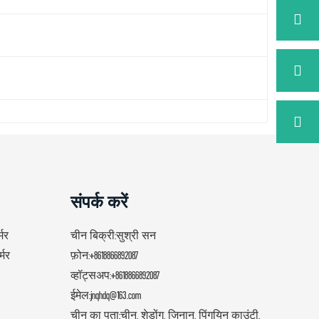
संपर्क करें
्मर
चीन बिक्री:
सुश्री सन
्मर
फ़ोन:
+8618866892087
व्हॉट्सअप:
+8618866892087
ईमेल:
jnqhdq@163.com
चीन का पता:
चीन, शेडोंग, जिनान, पिंगयिन काउंटी,