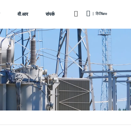
वी.आर
संपर्क
हिंदीName