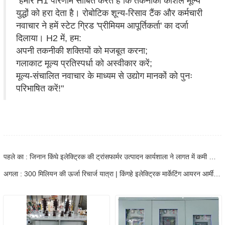
"हमारे H1 परिणाम साबित करते हैं कि तकनीकी कौशल मूल्य
युद्धों को हरा देता है। रोबोटिक शून्य-रिसाव टैंक और कर्मचारी
नवाचार ने हमें स्टेट ग्रिड 'प्रीमियम आपूर्तिकर्ता' का दर्जा
दिलाया। H2 में, हम:
अपनी तकनीकी शक्तियों को मजबूत करना;
गलाकाट मूल्य प्रतिस्पर्धा को अस्वीकार करें;
मूल्य-संचालित नवाचार के माध्यम से उद्योग मानकों को पुनः
परिभाषित करें!"
पहले का : जिनान किंघे इलेक्ट्रिक की ट्रांसफार्मर उत्पादन कार्यशाला ने लागत में कमी और दक्षता बढ़ाने के लिए महत्वपूर्ण अभियान पूरी तरह से शुरू कर दिया है
अगला : 300 मिलियन की ऊर्जा रिचार्ज यात्रा | किंगहे इलेक्ट्रिक मार्केटिंग आयरन आर्मी विशेष प्रशिक्षण वृत्तचित्र: "ट्रांसफार्मर उत्पाद बेचने" से "वितरण चिंता समाधान बेचने" तक का परिवर्तन